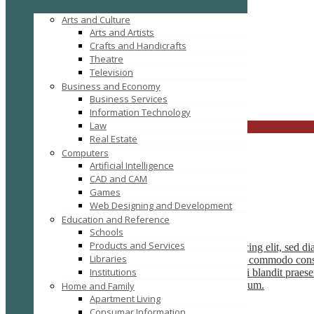
Arts and Culture
Arts and Artists
Crafts and Handicrafts
Theatre
Television
anankid
Click to see
Business and Economy
Business Services
Search
Information Technology
Law
CLOSE
Real Estate
Computers
Artificial Intelligence
CAD and CAM
Games
SEARCH
RESET
Web Designing and Development
Agent List
Education and Reference
Schools
Company Name
Products and Services
Lorem ipsum dolor sit amet, consectetuer adipiscing elit, sed 
Libraries
ullamcorper suscipit lobortis nisl ut aliquip ex ea commodo conse
Institutions
vero eros et accumsan et iusto odio dignissim qui blandit praese
doming id quod mazim placerat facer possim assum.
Home and Family
Apartment Living
Jane Doe
Consumar Information