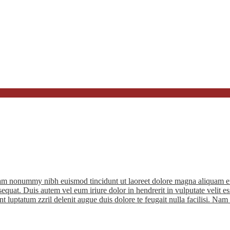
diam nonummy nibh euismod tincidunt ut laoreet dolore magna aliquam er
quat. Duis autem vel eum iriure dolor in hendrerit in vulputate velit ess
nt luptatum zzril delenit augue duis dolore te feugait nulla facilisi. Na