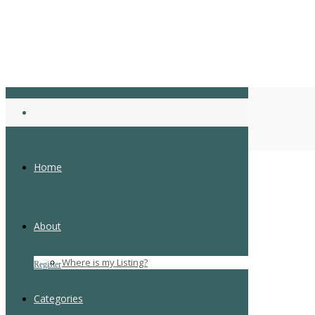
anankidsseo123
Home
Home
About
Login
Where is my Listing?
Register
Forgot Password
Categories