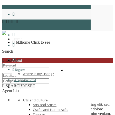
bklhomeservices123
Home
Home
bklhome
Click to see
Search
Login
CLOSE
About
Register
Where is my Listing?
Forgot Password
SEARCH
RESET
Categories
Agent List
Company Name
Arts and Culture
Lorem ipsum dolor sit amet, consectetuer adipiscing elit, sed
Arts and Artists
diam nonummy nibh euismod tincidunt ut laoreet dolore
Crafts and Handicrafts
magna aliquam erat volutpat. Ut wisi enim ad minim veniam,
Theatre