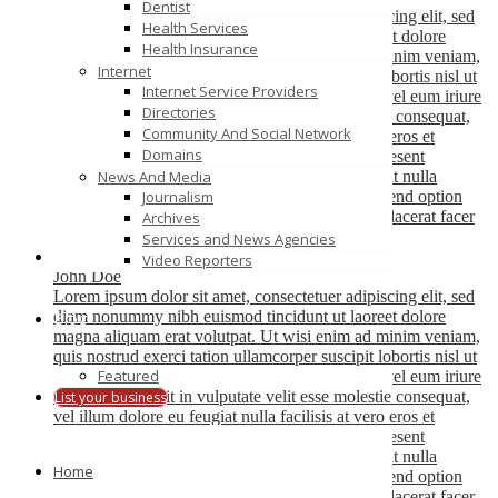
Dentist
Lorem ipsum dolor sit amet, consectetuer adipiscing elit, sed
Health Services
diam nonummy nibh euismod tincidunt ut laoreet dolore
Health Insurance
magna aliquam erat volutpat. Ut wisi enim ad minim veniam,
Internet
quis nostrud exerci tation ullamcorper suscipit lobortis nisl ut
Internet Service Providers
aliquip ex ea commodo consequat. Duis autem vel eum iriure
Directories
dolor in hendrerit in vulputate velit esse molestie consequat,
Community And Social Network
vel illum dolore eu feugiat nulla facilisis at vero eros et
Domains
accumsan et iusto odio dignissim qui blandit praesent
luptatum zzril delenit augue duis dolore te feugait nulla
News And Media
facilisi. Nam liber tempor cum soluta nobis eleifend option
Journalism
congue nihil imperdiet doming id quod mazim placerat facer
Archives
possim assum.
Services and News Agencies
Video Reporters
John Doe
Lorem ipsum dolor sit amet, consectetuer adipiscing elit, sed
diam nonummy nibh euismod tincidunt ut laoreet dolore
Blog
magna aliquam erat volutpat. Ut wisi enim ad minim veniam,
quis nostrud exerci tation ullamcorper suscipit lobortis nisl ut
Featured
aliquip ex ea commodo consequat. Duis autem vel eum iriure
dolor in hendrerit in vulputate velit esse molestie consequat,
List your business
vel illum dolore eu feugiat nulla facilisis at vero eros et
accumsan et iusto odio dignissim qui blandit praesent
luptatum zzril delenit augue duis dolore te feugait nulla
Home
facilisi. Nam liber tempor cum soluta nobis eleifend option
congue nihil imperdiet doming id quod mazim placerat facer