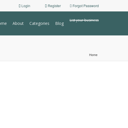
Login
Register
Forgot Password
List your business
ome
About
Categories
Blog
Home