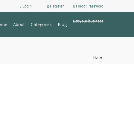
Login
Register
Forgot Password
List your business
ome
About
Categories
Blog
Home