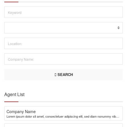
SEARCH
Agent List
Company Name
Lorem ipsum dolor sit amet, consectetuer adipiscing elit, sed diam nonummy nibh
euismod tincidunt ut laoreet dolore magna aliquam erat volutpat. Ut wisi enim ad
minim veniam, quis nostrud exerci tation ullamcorper suscipit lobortis nisl ut aliquip