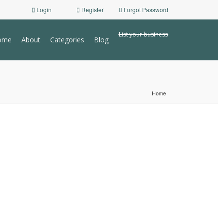
Login
Register
Forgot Password
List your business
ome
About
Categories
Blog
Home