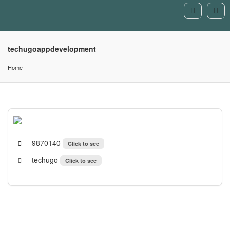
techugoappdevelopment
Home
9870140
Click to see
techugo
Click to see